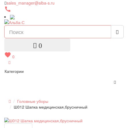
sales_manager@alba-s.ru
call
0
favorite
0
Категории
Головные уборы
Ш012 Шапка медицинская,брусничный