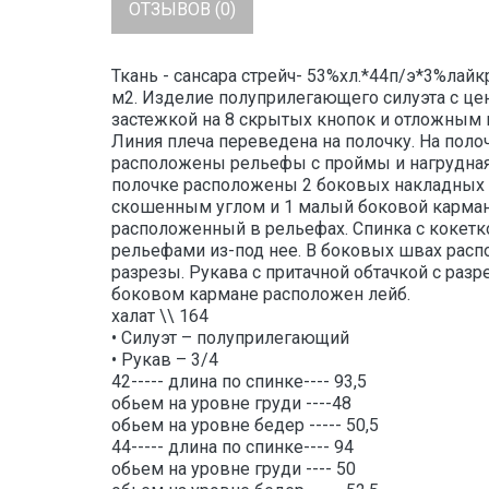
ОТЗЫВОВ (0)
Ткань - сансара стрейч- 53%хл.*44п/э*3%лайкр
м2. Изделие полуприлегающего силуэта с це
застежкой на 8 скрытых кнопок и отложным 
Линия плеча переведена на полочку. На поло
расположены рельефы с проймы и нагрудная
полочке расположены 2 боковых накладных 
скошенным углом и 1 малый боковой карман
расположенный в рельефах. Спинка с кокетк
рельефами из-под нее. В боковых швах рас
разрезы. Рукава с притачной обтачкой с разр
боковом кармане расположен лейб.
халат \\ 164
• Силуэт – полуприлегающий
• Рукав – 3/4
42----- длина по спинке---- 93,5
обьем на уровне груди ----48
обьем на уровне бедер ----- 50,5
44----- длина по спинке---- 94
обьем на уровне груди ---- 50