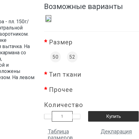
Возможные варианты
а - пл. 150г/
нтральной
воротником.
чке
Размер
 вытачка. На
кармана со
50
52
,
ой и
положены
Тип ткани
езом. На левом
Прочее
Количество
Купить
Таблица
Декларация
размеров