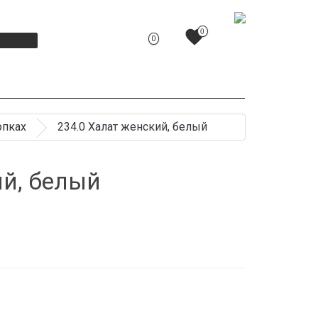
favorite
0
0
опках
234.0 Халат женский, белый
ий, белый