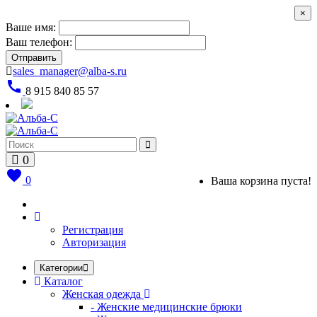
×
Ваше имя:
Ваш телефон:
Отправить
sales_manager@alba-s.ru
call
8 915 840 85 57
0
favorite
0
Ваша корзина пуста!
Регистрация
Авторизация
Категории
Каталог
Женская одежда
- Женские медицинские брюки