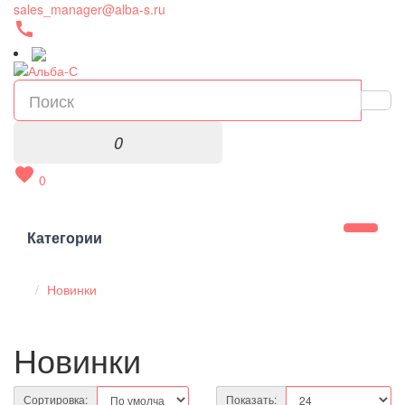
sales_manager@alba-s.ru
call
0
favorite
0
Категории
Новинки
Новинки
Сортировка:
Показать: