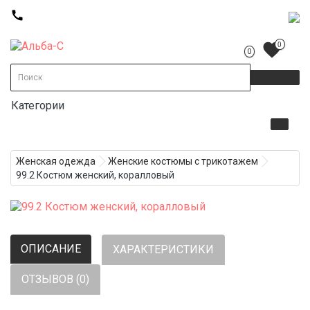
call
favorite
0
0
Категории
Женская одежда
Женские костюмы с трикотажем
99.2 Костюм женский, коралловый
ОПИСАНИЕ
ХАРАКТЕРИСТИКИ
ОТЗЫВОВ (0)